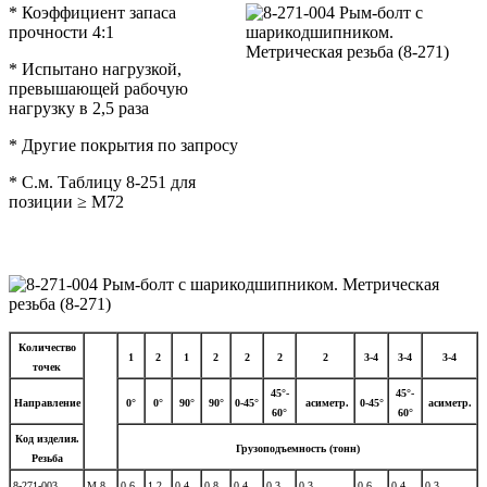
* Коэффициент запаса
прочности 4:1
* Испытано нагрузкой,
превышающей рабочую
нагрузку в 2,5 раза
* Другие покрытия по запросу
* С.м. Таблицу 8-251 для
позиции ≥ М72
Количество
1
2
1
2
2
2
2
3-4
3-4
3-4
точек
45°-
45°-
Направление
0°
0°
90°
90°
0-45°
асиметр.
0-45°
асиметр.
60°
60°
Код изделия.
Грузоподъемность (тонн)
Резьба
8-271-003
М 8
0.6
1.2
0.4
0.8
0.4
0.3
0.3
0.6
0.4
0.3