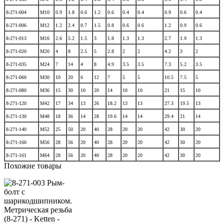
8-271-004
М10
0.9
1.8
0.6
1.2
0.6
0.4
0.4
0.9
0.6
0.4
8-271-006
М12
1.2
2.4
0.7
1.5
0.8
0.6
0.6
1.2
0.9
0.6
8-271-013
М16
2.6
5.2
1.5
3
1.8
1.3
1.3
2.7
1.9
1.3
8-271-020
М20
4
8
2.5
5
2.8
2
2
4.2
3
2
8-271-035
М24
7
14
4
8
4.9
3.5
3.5
7.3
5.2
3.5
8-271-060
М30
10
20
6
12
7
5
5
10.5
7.5
5
8-271-080
М36
15
30
10
20
14
10
10
21
15
10
8-271-120
М42
17
34
13
26
18.2
13
13
27.3
19.5
13
8-271-130
М48
18
36
14
28
19.6
14
14
29.4
21
14
8-271-140
М52
25
50
20
40
28
20
20
42
30
20
8-271-160
М56
28
56
20
40
28
20
20
42
30
20
8-271-161
М64
28
56
20
40
28
20
20
42
30
20
Похожие товары