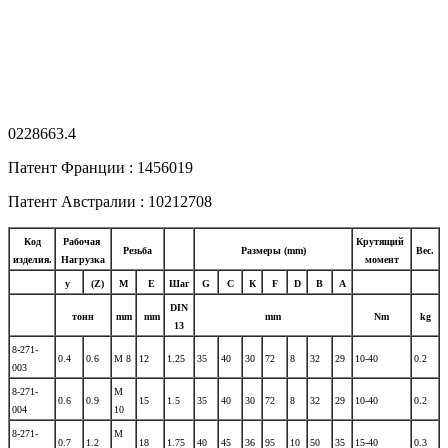
0228663.4
Патент Франции : 1456019
Патент Австралии : 10212708
Код
Рабочая
Крутящий
Резьба
Размеры (mm)
Вес.
изделия.
Нагрузка
момент
у
(Z)
М
Е
Шаг
G
С
К
F
D
В
А
DIN
тонн
mm
mm
mm
Nm
kg
13
8-271-
0.4
0.6
М 8
12
1.25
35
40
30
72
8
32
29
10-40
0.2
003
8-271-
М
0.6
0.9
15
1.5
35
40
30
72
8
32
29
10-40
0.2
004
10
8-271-
М
0.7
1.2
18
1.75
40
45
36
95
10
50
35
15-40
0.3