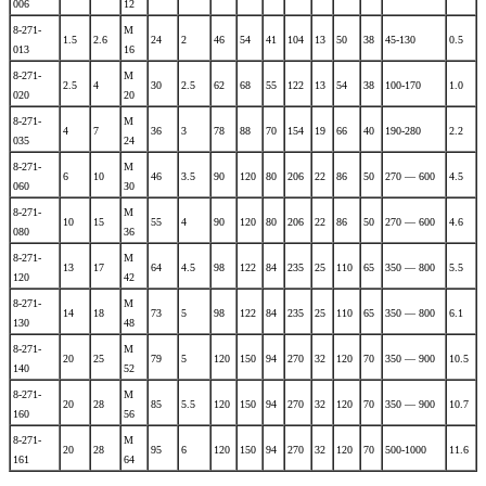
006
12
8-271-
М
1.5
2.6
24
2
46
54
41
104
13
50
38
45-130
0.5
013
16
8-271-
М
2.5
4
30
2.5
62
68
55
122
13
54
38
100-170
1.0
020
20
8-271-
М
4
7
36
3
78
88
70
154
19
66
40
190-280
2.2
035
24
8-271-
М
6
10
46
3.5
90
120
80
206
22
86
50
270 — 600
4.5
060
З0
8-271-
М
10
15
55
4
90
120
80
206
22
86
50
270 — 600
4.6
080
36
8-271-
М
13
17
64
4.5
98
122
84
235
25
110
65
350 — 800
5.5
120
42
8-271-
М
14
18
73
5
98
122
84
235
25
110
65
350 — 800
6.1
130
48
8-271-
М
20
25
79
5
120
150
94
270
32
120
70
350 — 900
10.5
140
52
8-271-
М
20
28
85
5.5
120
150
94
270
32
120
70
350 — 900
10.7
160
56
8-271-
М
20
28
95
6
120
150
94
270
32
120
70
500-1000
11.6
161
64