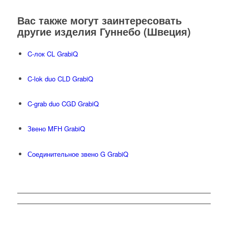
Вас также могут заинтересовать
другие изделия Гуннебо (Швеция)
C-лок CL GrabiQ
C-lok duo CLD GrabiQ
C-grab duo CGD GrabiQ
Звено MFH GrabiQ
Соединительное звено G GrabiQ