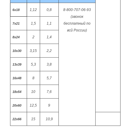
1,12
0,8
8-800-707-06-93
6х18
(звонок
1,5
1,1
бесплатный по
7х21
всй России)
2
1,4
8х24
3,15
2,2
10х30
5,3
3,8
13х39
8
5,7
16х48
10
7,6
18х54
12,5
9
20х60
15
10,9
22х66