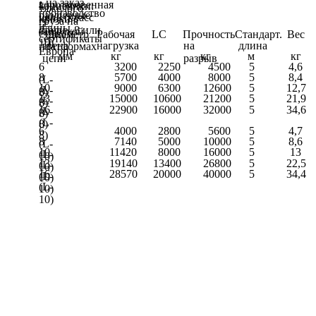
• на заказ
короткозвенная
концевики:
тяжелого
производство
различные
цепь (класс
крюки с
груза на
и
длины
стали –8 или
защелкой
судах и
Диаметр
Рабочая
LС
ПрочностьСтандарт.
Вес
сертификаты
10)
звена
нагрузка
на
длина
платформах
Европа
мм
кг
кг
кг
м
кг
цепи
разрыв
6
3200
2250
4500
5
4,6
8
5700
4000
8000
5
8,4
(L-
10
9000
6300
12600
5
12,7
(L-
8)
13
15000
10600
21200
5
21,9
(L-
8)
16
22900
16000
32000
5
34,6
(L-
8)
(L-
8)
6
4000
2800
5600
5
4,7
8)
8
7140
5000
10000
5
8,6
(L-
10
11420
8000
16000
5
13
(L-
10)
13
19140
13400
26800
5
22,5
(L-
10)
16
28570
20000
40000
5
34,4
(L-
10)
(L-
10)
10)