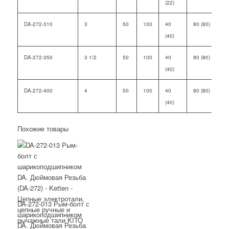
(22)
DA-272-310
3
50
100
40
80 (80)
5
(40)
DA-272-350
3 1/2
50
100
40
80 (80)
5
(40)
DA-272-400
4
50
100
40
80 (80)
5
(40)
Похожие товары
DA-272-013 Рым-болт с
шарикоподшипником
DA. Дюймовая Резьба