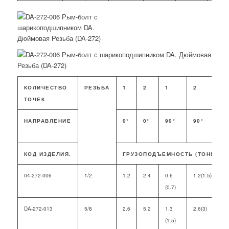
КОЛИЧЕСТВО
РЕЗЬБА
1
2
1
2
2
ТОЧЕК
НАПРАВЛЕНИЕ
0°
0°
90°
90°
0
КОД ИЗДЕЛИЯ.
ГРУЗОПОДЪЕМНОСТЬ (ТОНН)
04-272-006
1/2
1.2
2.4
0.6
1.2(1.5)
0
(0.7)
DA-272-013
5/8
2.6
5.2
1.3
2.6(3)
1
(1.5)