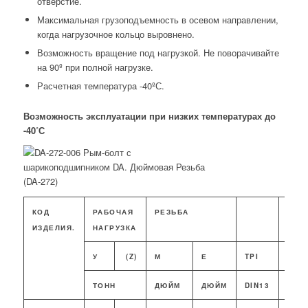
отверстие.
Максимальная грузоподъемность в осевом направлении,
когда нагрузочное кольцо выровнено.
Возможность вращение под нагрузкой. Не поворачивайте
на 90º при полной нагрузке.
Расчетная температура -40ºС.
Возможность эксплуатации при низких температурах до
-40˚С
КОД
РАБОЧАЯ
РЕЗЬБА
РАЗ
ИЗДЕЛИЯ.
НАГРУЗКА
У
(Z)
М
Е
TPI
G
ТОНН
ДЮЙМ
ДЮЙМ
DIN13
ДЮЙ