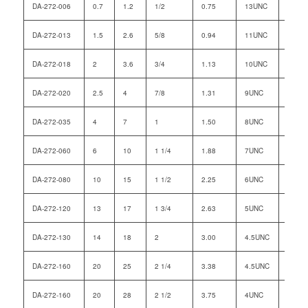
DA-272-006
0.7
1.2
1/2
0.75
13UNC
1.57
DA-272-013
1.5
2.6
5/8
0.94
11UNC
1.81
DA-272-018
2
3.6
3/4
1.13
10UNC
1.81
DA-272-020
2.5
4
7/8
1.31
9UNC
2.44
DA-272-035
4
7
1
1.50
8UNC
3.07
DA-272-060
6
10
1 1/4
1.88
7UNC
3.54
DA-272-080
10
15
1 1/2
2.25
6UNC
3.54
DA-272-120
13
17
1 3/4
2.63
5UNC
3.86
DA-272-130
14
18
2
3.00
4.5UNC
3.86
DA-272-160
20
25
2 1/4
3.38
4.5UNC
4.72
DA-272-160
20
28
2 1/2
3.75
4UNC
4.72