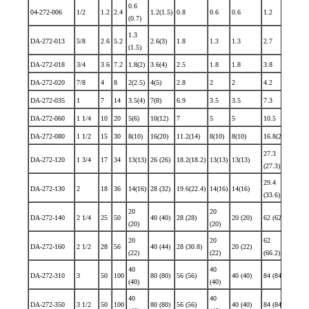
0.6
04-272-006
1/2
1.2
2.4
1.2(1.5)
0.8
0.6
0.6
1.2
0.9
(0.7)
1.3
DA-272-013
5/8
2.6
5.2
2.6(3)
1.8
1.3
1.3
2.7
1.9
(1.5)
DA-272-018
3/4
3.6
7.2
1.8(2)
3.6(4)
2.5
1.8
1.8
3.8
2.7
DA-272-020
7/8
4
8
2(2.5)
4(5)
2.8
2
2
4.2
3
DA-272-035
1
7
14
3.5(4)
7(8)
6.9
3.5
3.5
7.3
5.2
DA-272-060
1 1/4
10
20
5(6)
10(12)
7
5
5
10.5
7.5
DA-272-080
1 1/2
15
30
8(10)
16(20)
11.2(14)
8(10)
8(10)
16.8(21)
12(15
27.3
19.5
DA-272-120
1 3/4
17
34
13(13)
26 (26)
18.2(18.2)
13(13)
13(13)
(27.3)
(19.5)
29.4
21
DA-272-130
2
18
36
14(16)
28 (32)
19.6(22.4)
14(16)
14(16)
(33.6)
(24)
20
20
30
DA-272-140
2 1/4
25
50
40 (40)
28 (28)
20 (20)
62 (62)
(20)
(20)
(30)
20
20
62
30
DA-272-160
2 1/2
28
56
40 (44)
28 (30.8)
20 (22)
(22)
(22)
(66.2)
(33)
40
40
60
DA-272-310
3
50
100
80 (80)
56 (56)
40 (40)
84 (84)
(40)
(40)
(60)
40
40
60
DA-272-350
3 1/2
50
100
80 (80)
56 (56)
40 (40)
84 (84)