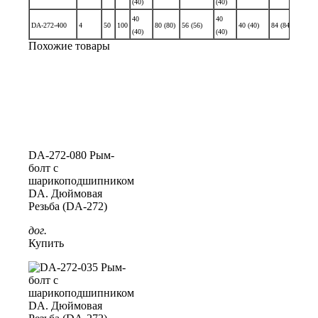
(40)
(40)
(60)
40
40
60
DA-272-400
4
50
100
80 (80)
56 (56)
40 (40)
84 (84)
(40)
(40)
(60)
Похожие товары
DA-272-080 Рым-
болт с
шарикоподшипником
DA. Дюймовая
Резьба (DA-272)
дог.
Купить