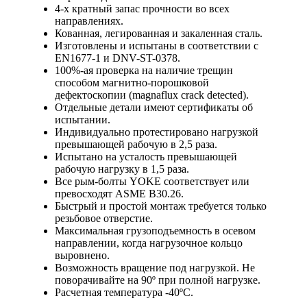
4-х кратный запас прочности во всех
направлениях.
Кованная, легированная и закаленная сталь.
Изготовлены и испытаны в соответствии с
EN1677-1 и DNV-ST-0378.
100%-ая проверка на наличие трещин
способом магнитно-порошковой
дефектоскопии (magnaflux crack detected).
Отдельные детали имеют сертификаты об
испытании.
Индивидуально протестировано нагрузкой
превышающей рабочую в 2,5 раза.
Испытано на усталость превышающей
рабочую нагрузку в 1,5 раза.
Все рым-болты YOKE соответствует или
превосходят ASME В30.26.
Быстрый и простой монтаж требуется только
резьбовое отверстие.
Максимальная грузоподъемность в осевом
направлении, когда нагрузочное кольцо
выровнено.
Возможность вращение под нагрузкой. Не
поворачивайте на 90º при полной нагрузке.
Расчетная температура -40ºС.