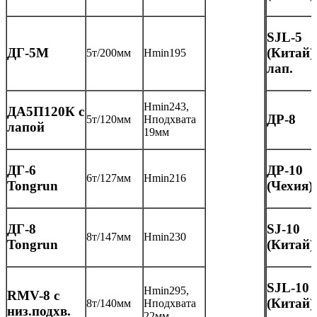
SJL-5
ДГ-5М
(Китай)
5т/200мм
Нmin195
лап.
Нmin243,
ДА5П120К с
ДР-8
5т/120мм
Нподхвата
лапой
19мм
ДГ-6
ДР-10
6т/127мм
Нmin216
Tongrun
(Чехия)
ДГ-8
SJ-10
8т/147мм
Нmin230
Tongrun
(Китай)
SJL-10
Нmin295,
RMV-8 с
(Китай)
8т/140мм
Нподхвата
низ.подхв.
22мм