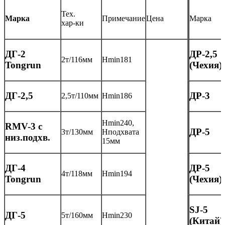
Тех.
Примечание
Цена
Марка
Марка
хар-ки
ДГ-2
ДР-2,5
2т/116мм
Нmin181
Tongrun
(Чехия)
ДГ-2,5
ДР-3
2,5т/110мм
Нmin186
Нmin240,
RMV-3 с
ДР-5
3т/130мм
Нподхвата
низ.подхв.
15мм
ДГ-4
ДР-5
4т/118мм
Нmin194
Tongrun
(Чехия)
SJ-5
ДГ-5
5т/160мм
Нmin230
(Китай)