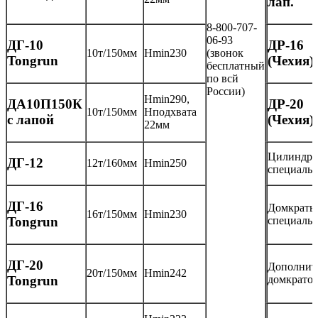
лап.
8-800-707-
06-93
ДГ-10
ДР-16
10т/150мм
Нmin230
(звонок
Tongrun
(Чехия)
бесплатный
по всй
России)
Нmin290,
ДА10П150К
ДР-20
10т/150мм
Нподхвата
с лапой
(Чехия)
22мм
Цилиндры
ДГ-12
12т/160мм
Нmin250
специаль
ДГ-16
Домкраты
16т/150мм
Нmin230
специаль
Tongrun
ДГ-20
Дополнит
20т/150мм
Нmin242
домкрато
Tongrun