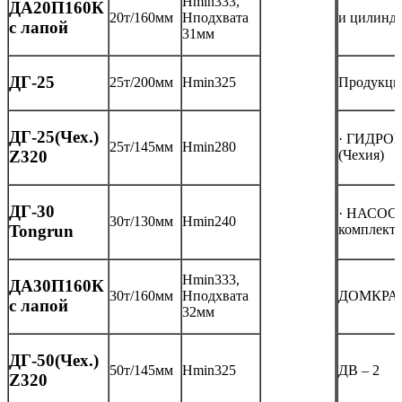
Нmin333,
ДА20П160К
20т/160мм
Нподхвата
и цилинд
с лапой
31мм
ДГ-25
25т/200мм
Нmin325
Продукци
ДГ-25(Чех.)
· ГИДРО
25т/145мм
Нmin280
(Чехия)
Z320
ДГ-30
· НАСОС
30т/130мм
Нmin240
комплекта
Tongrun
Нmin333,
ДА30П160К
30т/160мм
Нподхвата
ДОМКРА
с лапой
32мм
ДГ-50(Чех.)
50т/145мм
Нmin325
ДВ – 2
Z320