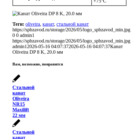
+75°C
Теги:
oliveira
,
канат
,
стальной канат
https://spbzavod.ru/storage/2026/05/logo_spbzavod_min.jpg
0
0
admin1
https://spbzavod.ru/storage/2026/05/logo_spbzavod_min.jpg
admin1
2026-05-16 04:07:37
2026-05-16 04:07:37
Канат
Oliveira DP 8 K, 20.0 мм
Вам, возможно, понравится
Стальной
канат
Oliveira
NR15
Maxilift
22 мм
Стальной
канат