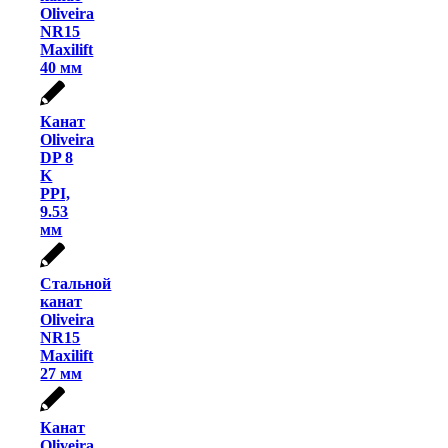
Oliveira
NR15
Maxilift
40 мм
Канат
Oliveira
DP 8
K
PPI,
9.53
мм
Стальной
канат
Oliveira
NR15
Maxilift
27 мм
Канат
Oliveira