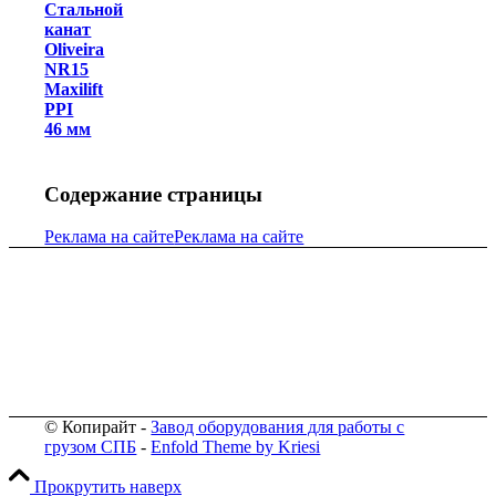
Стальной
канат
Oliveira
NR15
Maxilift
PPI
46 мм
Содержание страницы
Реклама на сайте
Реклама на сайте
© Копирайт -
Завод оборудования для работы с
грузом СПБ
-
Enfold Theme by Kriesi
Прокрутить наверх