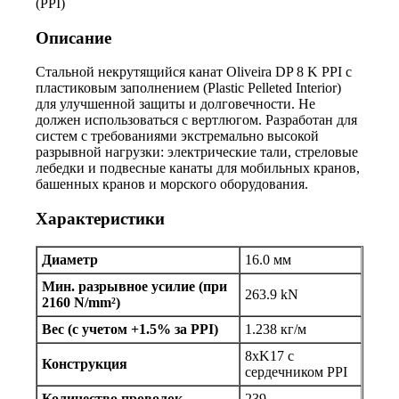
(PPI)
Описание
Стальной некрутящийся канат Oliveira DP 8 K PPI с
пластиковым заполнением (Plastic Pelleted Interior)
для улучшенной защиты и долговечности. Не
должен использоваться с вертлюгом. Разработан для
систем с требованиями экстремально высокой
разрывной нагрузки: электрические тали, стреловые
лебедки и подвесные канаты для мобильных кранов,
башенных кранов и морского оборудования.
Характеристики
Диаметр
16.0 мм
Мин. разрывное усилие (при
263.9 kN
2160 N/mm²)
Вес (с учетом +1.5% за PPI)
1.238 кг/м
8xK17 с
Конструкция
сердечником PPI
Количество проволок
239