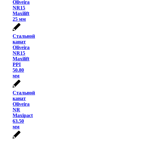
Oliveira
NR15
Maxilift
25 мм
Стальной
канат
Oliveira
NR15
Maxilift
PPI
50.80
мм
Стальной
канат
Oliveira
NR
Maxipact
63.50
мм