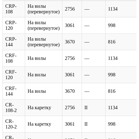
CRP-
На вилы
2756
—
1134
108
(перевернутое)
CRP-
На вилы
3061
—
998
120
(перевернутое)
CRP-
На вилы
3670
—
816
144
(перевернутое)
CRF-
На вилы
2756
—
1134
108
CRF-
На вилы
3061
—
998
120
CRF-
На вилы
3670
—
816
144
CR-
На каретку
2756
II
1134
108-2
CR-
На каретку
3061
II
998
120-2
CR-