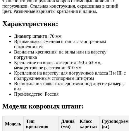
транспортировки рулонов ковров с помощью вилочных
погрузчиков. Стальная конструкция, окрашенная в синий
цвет. Различные варианты крепления и длины.
Характеристики:
Диаметр штанги: 70 мм
Вращающаяся сменная штанга с заостренным
наконечником
Варианты крепления: на вилы или на каретку
погрузчика
Крепление на вилы: отверстия 190 x 63 мм,
межцентровое расстояние 610 мм
Крепление на каретку: для погрузчиков класса II и III, с
подпружиненным стопорным штифтом
Возможна поставка с отверстиями под другие размеры
вил
Производство: Россия
Модели ковровых штанг:
Тип
Длина
Класс
Грузоподъемн
Модель
крепления
(мм)
каретки
(кг)