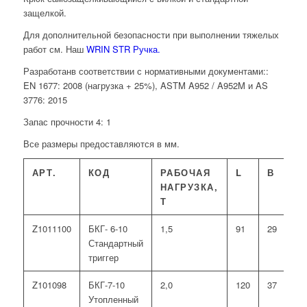
защелкой.
Для дополнительной безопасности при выполнении тяжелых
работ см. Наш
WRIN STR Ручка.
Разработанв соответствии с нормативными документами::
EN 1677: 2008 (нагрузка + 25%), ASTM A952 / A952M и AS
3776: 2015
Запас прочности 4: 1
Все размеры предоставляются в мм.
АРТ.
КОД
РАБОЧАЯ
L
В
Г
НАГРУЗКА,
Т
Z1011100
БКГ- 6-10
1,5
91
29
15
Стандартный
триггер
Z101098
БКГ-7-10
2,0
120
37
17
Утопленный