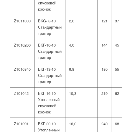
спусковой
крючок
Z1011000
BKG- 8-10
2,6
121
37
17
Стандартный
триггер
Z1010260
БКГ-10-10
4,0
144
45
21
Стандартный
триггер
Z1010340
БКГ-13-10
6,8
180
55
30
Стандартный
триггер
Z101042
БКГ-16-10
10,3
219
62
37
Утопленный
спусковой
крючок
Z101091
БКГ-20-10
16,0
240
68
44
Утопленный