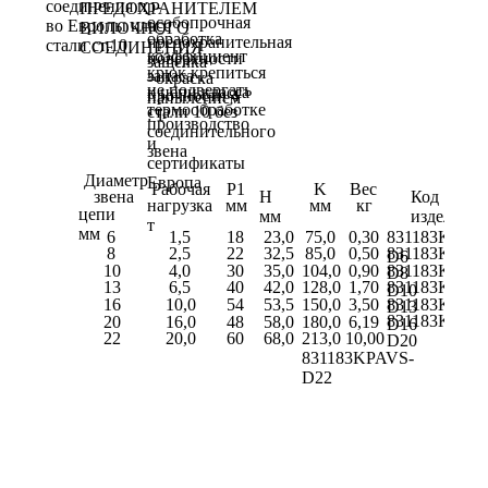
ПРЕДОХРАНИТЕЛЕМ
особопрочная
ВИЛОЧНОГО
обработка
предохранительная
СОЕДИНЕНИЯ
коэффициент
поверхности
защёлка
крюк крепиться
запаса
–окраска
не подвергать
к цепи класса
прочности 4
напылением
термообработке
стали 10 без
: 1
производство
соединительного
и
звена
сертификаты
Диаметр
Европа
Рабочая
P1
K
Вес
звена
H
Код
нагрузка
мм
мм
кг
цепи
мм
изделия
т
мм
6
1,5
18
23,0
75,0
0,30
831183KPAV
8
2,5
22
32,5
85,0
0,50
831183KPAV
D6
10
4,0
30
35,0
104,0
0,90
831183KPAV
D8
13
6,5
40
42,0
128,0
1,70
831183KPAV
D10
16
10,0
54
53,5
150,0
3,50
831183KPAV
D13
831183KPAV
20
16,0
48
58,0
180,0
6,19
D16
22
20,0
60
68,0
213,0 10,00
D20
831183KPAVS-
D22