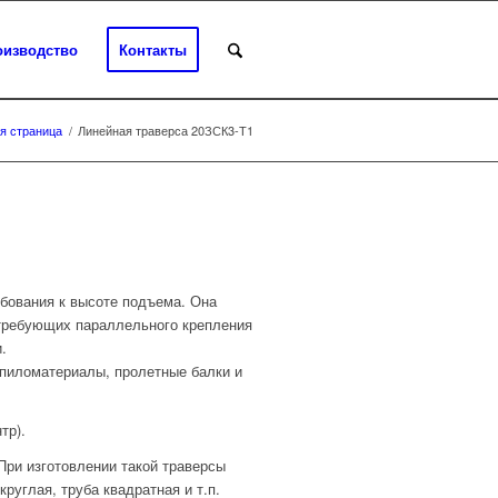
оизводство
Контакты
я страница
/
Линейная траверса 20ЗСК3-Т1
бования к высоте подъема. Она
 требующих параллельного крепления
.
, пиломатериалы, пролетные балки и
тр).
При изготовлении такой траверсы
руглая, труба квадратная и т.п.