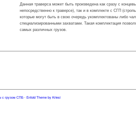
Данная траверса может быть произведена как сразу с концев
непосредственно к траверсе), так и в комплекте с СГП (строп
которые могут быть в свою очередь укомплектованы либо ча
специализированными захватами. Такая комплектация позвол
самых различных грузов.
ы с грузом СПБ
-
Enfold Theme by Kriesi