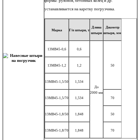
формы: рулонов, бетонных колец и др.
устанавливается на каретку погрузчика.
Длина
Диаметр
Марка
Г/
п
штыря, т
штыря
штыря,
мм
13MB45-0,6
0,6
13MB45-1,2
1,2
50
13MB45-1,5/50
1,534
До
2000 мм
13MB45-1,5/70
1,534
70
13MB45-1,8/50
1,848
50
13MB45-1,8/70
1,848
70