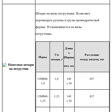
Штырь на вилы погрузчика. Позволяет
перемещать рулоны и грузы цилиндрической
формы. Устанавливается на вилы
погрузчика.
Длина
х
Г/
п
Расстояние
Марка
Ширина
штыря, т
между вилами,
мм
вил,
мм
13MB46-
1,0
140
657
1,0
x 50
13MB46-
1,25
140
657
1,25
x 50