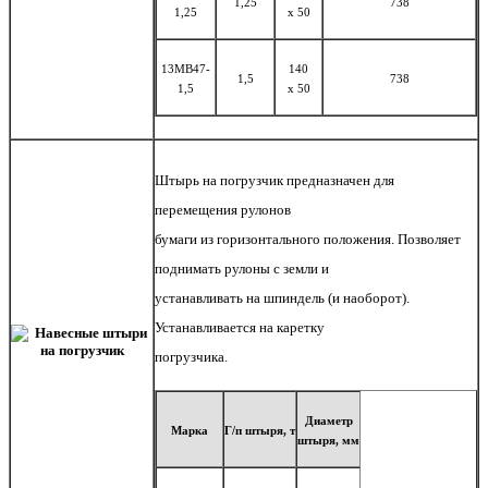
1,25
738
1,25
x 50
13MB47-
140
1,5
738
1,5
x 50
Штырь
на
погрузчик
предназначен для
перемещения рулонов
бумаги из горизонтального положения. Позволяет
поднимать рулоны с земли и
устанавливать на шпиндель (и наоборот).
Устанавливается на каретку
погрузчика.
Диаметр
Марка
Г/
п
штыря, т
штыря,
мм