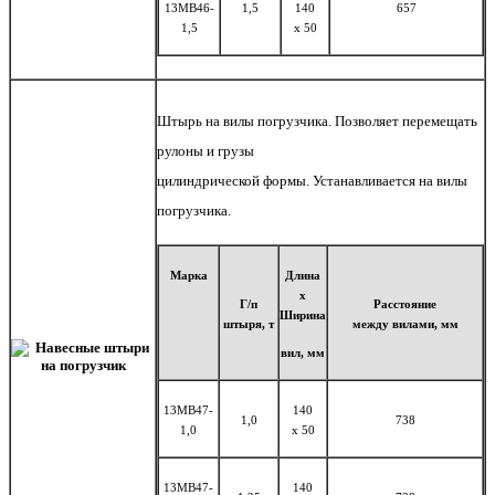
13MB46-
1,5
140
657
1,5
x 50
Штырь на вилы погрузчика. Позволяет перемещать
рулоны и грузы
цилиндрической формы. Устанавливается на вилы
погрузчика.
Марка
Длина
х
Г/
п
Расстояние
Ширина
штыря, т
между вилами,
мм
вил,
мм
13MB47-
140
1,0
738
1,0
x 50
13MB47-
140