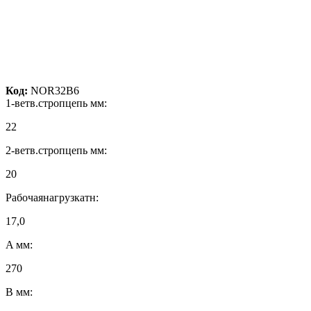
Код:
NOR32B6
1-ветв.стропцепь мм:
22
2-ветв.стропцепь мм:
20
Рабочаянагрузкатн:
17,0
A мм:
270
B мм: