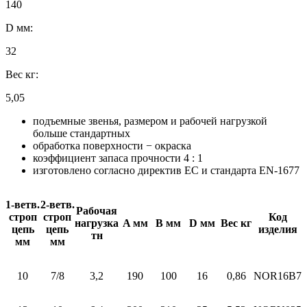
140
D мм:
32
Вес кг:
5,05
подъемные звенья, размером и рабочей нагрузкой
больше стандартных
обработка поверхности − окраска
коэффициент запаса прочности 4 : 1
изготовлено согласно директив ЕС и стандарта EN-1677
1-ветв.
2-ветв.
Рабочая
строп
строп
Код
нагрузка
A мм
B мм
D мм
Вес кг
цепь
цепь
изделия
тн
мм
мм
10
7/8
3,2
190
100
16
0,86
NOR16B7