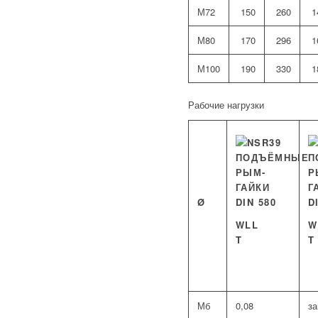
М72
150
260
1
М80
170
296
1
М100
190
330
1
Рабочие нагрузки
Ø
WLL
W
T
T
Мб
0,08
з