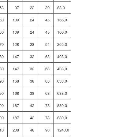
53
97
22
39
88,0
NSR27
60
109
24
45
166,0
NSR30
60
109
24
45
166,0
NSR33
70
128
28
54
265,0
NSR36
80
147
32
63
403,0
NSR39
80
147
32
63
403,0
NSR42
90
168
38
68
638,0
NSR45
90
168
38
68
638,0
NSR48
00
187
42
78
880,0
NSR52
00
187
42
78
880,0
NSR56
10
208
48
90
1240,0
NSR64