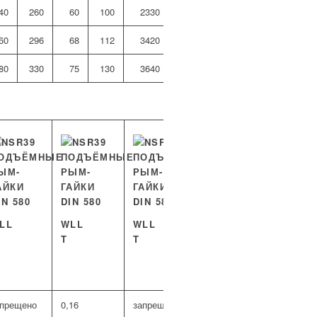
40
260
60
100
2330
*NSR72
60
296
68
112
3420
*NSR80
80
330
75
130
3640
*NSR100
LL
WLL
WLL
WLL
WLL
T
T
T
T
0 — 45°
45 — 60
апрещено
0,16
запрещено
0,05
запрещен