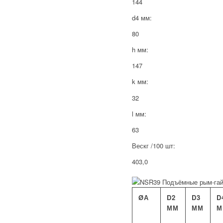
144
d4 мм:
80
h мм:
147
k мм:
32
l мм:
63
Вескг /100 шт:
403,0
ØА
D2
D3
D
ММ
ММ
М