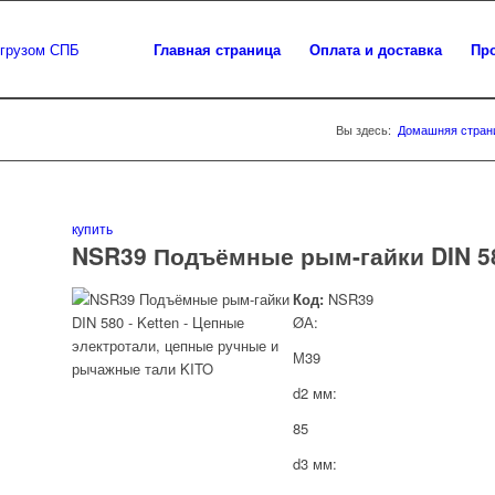
Главная страница
Оплата и доставка
Пр
Вы здесь:
Домашняя стран
купить
NSR39 Подъёмные рым-гайки DIN 5
Код:
NSR39
ØА:
М39
d2 мм:
85
d3 мм: