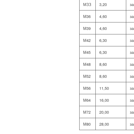
МЗЗ
3,20
з
М36
4,60
з
М39
4,60
з
М42
6,30
з
М45
6,30
з
М48
8,60
з
М52
8,60
з
М56
11,50
з
М64
16,00
з
М72
20,00
з
М80
28,00
з