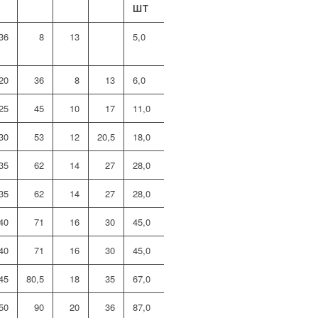
ШТ
36
8
13
5,0
NSR06
20
36
8
13
6,0
NSR08
25
45
10
17
11,0
NSR10
30
53
12
20,5
18,0
NSR12
35
62
14
27
28,0
NSR14
35
62
14
27
28,0
NSR16
40
71
16
30
45,0
NSR18
40
71
16
30
45,0
NSR20
45
80,5
18
35
67,0
NSR22
50
90
20
36
87,0
NSR24