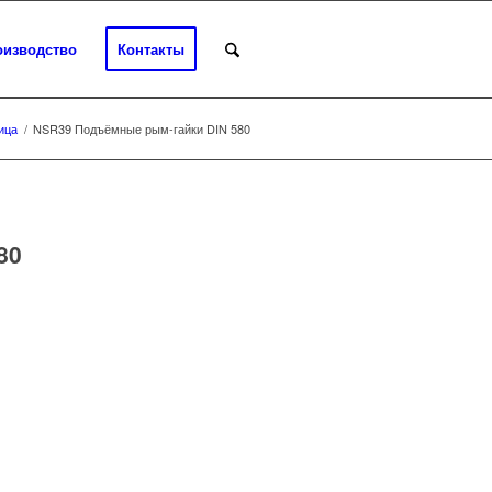
оизводство
Контакты
ица
/
NSR39 Подъёмные рым-гайки DIN 580
80