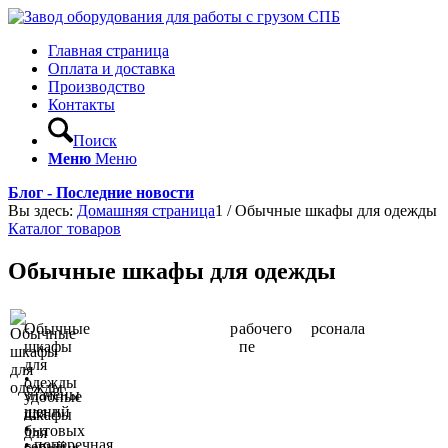
Главная страница
Оплата и доставка
Производство
Контакты
Поиск
Меню
Меню
Блог - Последние новости
Вы здесь:
Домашняя страница
1
/
Обычные шкафы для одежды
Каталог товаров
Обычные шкафы для одежды
Обычные
р
абочего
р
сонала
шкафы
пе
для
•
одежды
значены
удобные
щений
для
шкафы
•
бытовых
для
• поперечная
серый