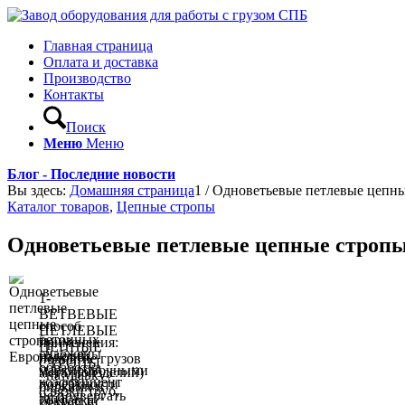
Главная страница
Оплата и доставка
Производство
Контакты
Поиск
Меню
Меню
Блог - Последние новости
Вы здесь:
Домашняя страница
1
/
Одноветьевые петлевые цепные
Каталог товаров
,
Цепные стропы
Одноветьевые петлевые цепные стропы
1-
ВЕТВЕВЫЕ
способ
ПЕТЛЕВЫЕ
бетонных
применения:
ЦЕПНЫЕ
снабжены
изделий,
поднятие грузов
СТРОПЫ
обработка
маркировочными
металлоизделий)
«на удавку»
коэффициент
поверхности
бирками и
(связки труб,
не подвергать
запаса
. окраска
меткой ЕС