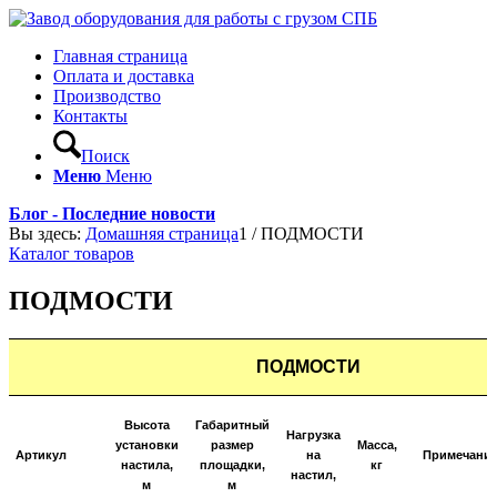
Главная страница
Оплата и доставка
Производство
Контакты
Поиск
Меню
Меню
Блог - Последние новости
Вы здесь:
Домашняя страница
1
/
ПОДМОСТИ
Каталог товаров
ПОДМОСТИ
ПОДМОСТИ
Высота
Габаритный
Нагрузка
установки
размер
Масса,
Артикул
на
Примечани
настила,
площадки,
кг
настил,
м
м