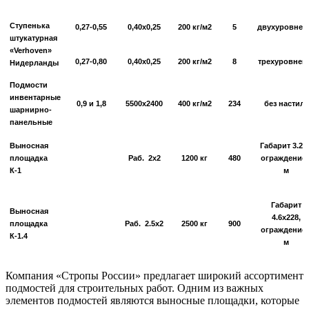
Ступенька
0,27-0,55
0,40х0,25
200 кг/м2
5
двухуровнев
штукатурная
«Verhoven»
0,27-0,80
0,40х0,25
200 кг/м2
8
трехуровнев
Нидерланды
Подмости
инвентарные
0,9 и 1,8
5500х2400
400 кг/м2
234
без настила
шарнирно-
панельные
Выносная
Габарит 3.2х
площадка
Раб. 2х2
1200 кг
480
ограждение 
К-1
м
Габарит
Выносная
4.6х228,
площадка
Раб. 2.5х2
2500 кг
900
ограждение 
К-1.4
м
Компания «Стропы России» предлагает широкий ассортимент
подмостей для строительных работ. Одним из важных
элементов подмостей являются выносные площадки, которые