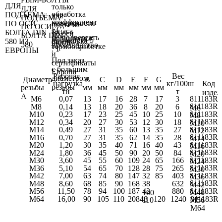
только
ДЛЯ
обработка
для
ПОДЪЁМА
коэффициент
поверхности
подъёма
ПО ОСИ
ЕС
запаса
—
по оси
БОЛТА DIN
не подвергать
маркировка
прочности 5
оцинковка
болта
580
производство
термообработке
: 1
и
Под заказ
сертификаты
с большим
Европа
Рабочая
Вес
диаметром
Диаметр
В
С
D
Е
F
G
нагрузка
кг/100ш
Код
резьбы
резьбы
мм
мм
мм
мм
мм
мм
тн
т
издел
А
М6
0,07
13
17
16
28
7
17
3
811183R
811183R
М8
0,14
13
18
20
36
8
20
6
M6
М10
0,23
17
23
25
45
10
25
10
811183R
M8
811183R
М12
0,34
20
27
30
53
12
30
18
M10
М14
0,49
27
31
35
60
13
35
27
811183R
M12
811183R
М16
0,70
27
31
35
62
14
35
28
M14
М20
1,20
30
35
40
71
16
40
43
811183R
M16
811183R
М24
1,80
36
45
50
90
20
50
84
M20
М30
3,60
45
55
60
109
24
65
166
811183R
M24
811183R
М36
5,10
54
65
70
128
28
75
265
M30
М42
7,00
63
74
80
147
32
85
403
811183R
M36
811183R
М48
8,60
68
85
90
168
38
632
M42
М56
11,50
78
94
100
187
42
880
811183R
M48
100
М64
16,00
90
105
110
20848
120
1240
811183R
110
M56
M64