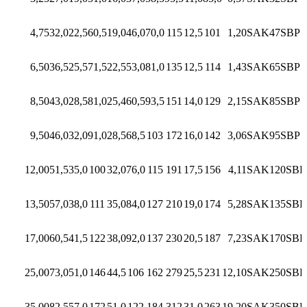
4,75
32,0
22,5
60,5
19,0
46,0
70,0
115
12,5
101
1,20
SAK47SBP
6,50
36,5
25,5
71,5
22,5
53,0
81,0
135
12,5
114
1,43
SAK65SBP
8,50
43,0
28,5
81,0
25,4
60,5
93,5
151
14,0
129
2,15
SAK85SBP
9,50
46,0
32,0
91,0
28,5
68,5
103
172
16,0
142
3,06
SAK95SBP
12,00
51,5
35,0
100
32,0
76,0
115
191
17,5
156
4,11
SAK120SBP
13,50
57,0
38,0
111
35,0
84,0
127
210
19,0
174
5,28
SAK135SBP
17,00
60,5
41,5
122
38,0
92,0
137
230
20,5
187
7,23
SAK170SBP
25,00
73,0
51,0
146
44,5
106
162
279
25,5
231
12,10
SAK250SBP
35,00
82,5
57,0
172
51,0
122
184
312
31,0
263
19,20
SAK350SBP