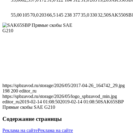
55,00
105
70,0
203
66,5
145
238
377
35,0
330
32,50
SAK550SBP
https://spbzavod.ru/storage/2026/05/2017-04-26_164742_29.jpg
198
200
editor_ru
https://spbzavod.ru/storage/2026/05/logo_spbzavod_min.jpg
editor_ru
2019-02-14 01:08:50
2019-02-14 01:08:50
SAK65SBP
Прямые скобы SAE G210
Содержание страницы
Реклама на сайте
Реклама на сайте