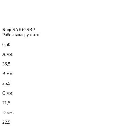
Код:
SAK65SBP
Рабочаянагрузкатн:
6,50
A мм:
36,5
B мм:
25,5
C мм:
71,5
D мм:
22,5