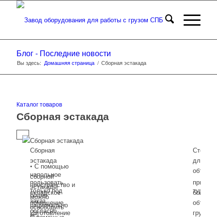
Блог - Последние новости
Вы здесь:
Домашняя страница
/
Сборная эстакада
Каталог товаров
Сборная эстакада
Сборная
Стелла
эстакада
для
• С помощью
объемно
напольное
сборной
пользовать
при
пространство и
эстакады
только под
туре.
складское
больши
более
можно
заказ,
помещение.
объёма
рационально
освободить
согласно
Изготовление
груза и
ис-
С помощью