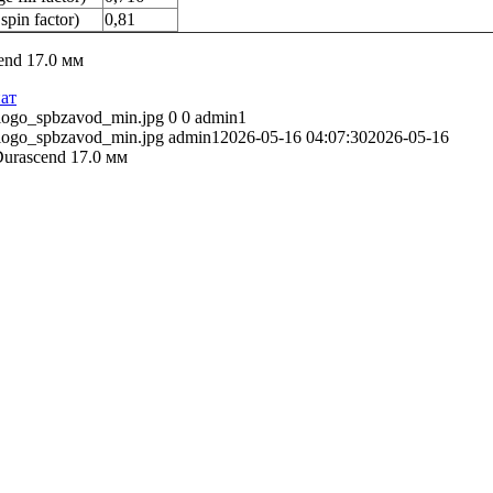
pin factor)
0,81
нат
5/logo_spbzavod_min.jpg
0
0
admin1
5/logo_spbzavod_min.jpg
admin1
2026-05-16 04:07:30
2026-05-16
Durascend 17.0 мм