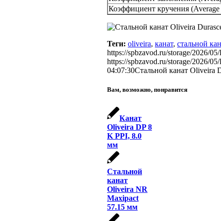
Коэффициент кручения (Average s
Теги:
oliveira
,
канат
,
стальной ка
https://spbzavod.ru/storage/2026/0
https://spbzavod.ru/storage/2026/0
04:07:30
Стальной канат Oliveira 
Вам, возможно, понравится
Канат
Oliveira DP 8
K PPI, 8.0
мм
Стальной
канат
Oliveira NR
Maxipact
57.15 мм