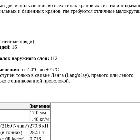
отан для использования во всех типах крановых систем и подъем
обильных и башенных кранов, где требуются отличные малокрутя
тненные пряди)
ядей:
16
олок наружного слоя:
112
менения:
от -50°C до +75°C
тупен только в свивке Ланга (Lang’s lay), правого или левого
ько с оцинкованной проволокой.
Значение
17.0 мм
1.40 кг/м
(2160 N/mm²)
279.6 кН
(в тоннах)
28.51 т
fill factor)
0,716