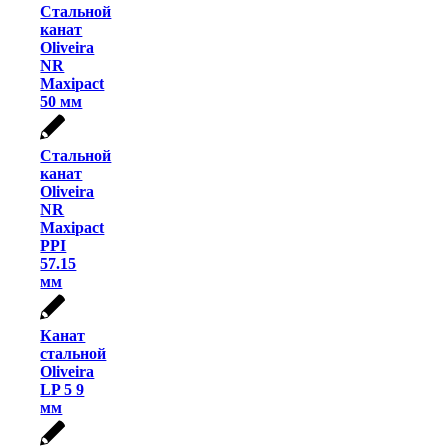
Стальной
канат
Oliveira
NR
Maxipact
50 мм
Стальной
канат
Oliveira
NR
Maxipact
PPI
57.15
мм
Канат
стальной
Oliveira
LP 5 9
мм