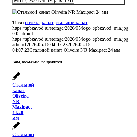
MBL (1960 N/mm²)
540.3 кН
Теги:
oliveira
,
канат
,
стальной канат
https://spbzavod.ru/storage/2026/05/logo_spbzavod_min.jpg
0
0
admin1
https://spbzavod.ru/storage/2026/05/logo_spbzavod_min.jpg
admin1
2026-05-16 04:07:23
2026-05-16
04:07:23
Стальной канат Oliveira NR Maxipact 24 мм
Вам, возможно, понравится
Стальной
канат
Oliveira
NR
Maxipact
41.28
мм
Стальной