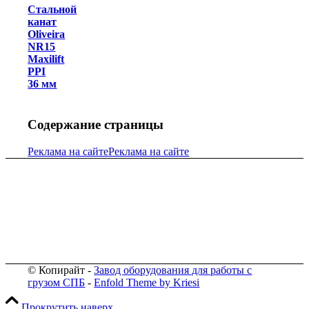
Стальной
канат
Oliveira
NR15
Maxilift
PPI
36 мм
Содержание страницы
Реклама на сайте
Реклама на сайте
© Копирайт -
Завод оборудования для работы с
грузом СПБ
-
Enfold Theme by Kriesi
Прокрутить наверх