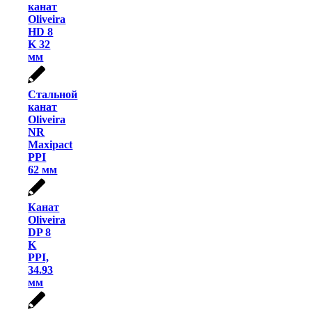
канат
Oliveira
HD 8
K 32
мм
Стальной
канат
Oliveira
NR
Maxipact
PPI
62 мм
Канат
Oliveira
DP 8
K
PPI,
34.93
мм