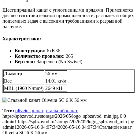
Шестипрядный канат с уплотненными прядями. Применяется
для лесозаготовительной промышленности, растяжек и общих
подъемных задач с высокими требованиями к разрывной
нагрузке.
Характеристики:
Конструкция:
6xK36
Количество проволок:
265
Вертлюг:
Запрещен (No Swivel)
Диаметр
56 мм
Вес
14.01 кг/м
MBL (1960 N/mm²)
2649 кН
Теги:
oliveira
,
канат
,
стальной канат
https://spbzavod.ru/storage/2026/05/logo_spbzavod_min.jpg
0
0
admin1
https://spbzavod.ru/storage/2026/05/logo_spbzavod_min.jpg
admin1
2026-05-16 04:07:34
2026-05-16 04:07:34
Стальной канат
Oliveira SC 6 K 56 мм