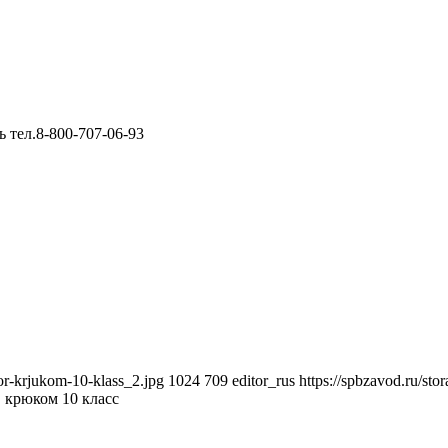
or-krjukom-10-klass_2.jpg
1024
709
editor_rus
https://spbzavod.ru/st
. крюком 10 класс