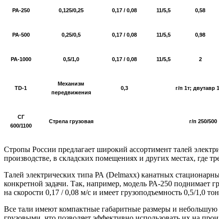
РА-250
0,125/0,25
0,17 / 0,08
11/5,5
0,58
РА-500
0,25/0,5
0,17 / 0,08
11/5,5
0,98
РА-1000
0,5/1,0
0,17 / 0,08
11/5,5
2
Механизм
TD-1
0,3
г/п 1т; двутавр 
передвижения
СГ
Стрела грузовая
г/п 250/500
600/1100
Стропы России предлагает широкий ассортимент талей электри
производстве, в складских помещениях и других местах, где тр
Талей электрических типа РА (Delmaxx) канатных стационарны
конкретной задачи. Так, например, модель РА-250 поднимает гру
на скорости 0,17 / 0,08 м/с и имеет грузоподъемность 0,5/1,0 тон
Все тали имеют компактные габаритные размеры и небольшую м
грузовыми, что позволяет эффективно использовать их на прои