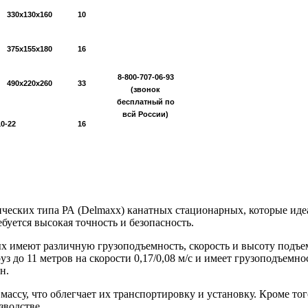
330х130х160
10
375х155х180
16
8-800-707-06-93
490х220х260
33
(звонок
бесплатный по
всй России)
10-22
16
ческих типа РА (Delmaxx) канатных стационарных, которые иде
ебуется высокая точность и безопасность.
х имеют различную грузоподъемность, скорость и высоту подъе
з до 11 метров на скорости 0,17/0,08 м/с и имеет грузоподъемно
н.
ассу, что облегчает их транспортировку и установку. Кроме т
зводстве.