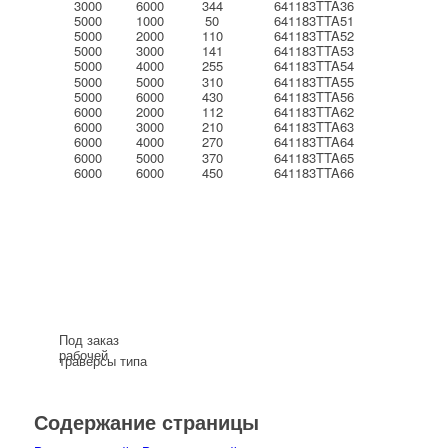
3000
6000
344
641183TTA36
5000
1000
50
641183TTA51
5000
2000
110
641183TTA52
5000
3000
141
641183TTA53
5000
4000
255
641183TTA54
5000
5000
310
641183TTA55
5000
6000
430
641183TTA56
6000
2000
112
641183TTA62
6000
3000
210
641183TTA63
6000
4000
270
641183TTA64
6000
5000
370
641183TTA65
6000
6000
450
641183TTA66
Под заказ
рабочей
траверсы типа
нагрузкой
А с
8-60
максимальной
Содержание страницы
тонн.