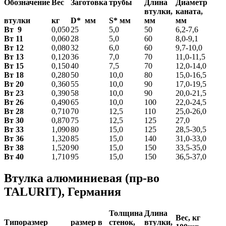
Обозначение
Вес
Заготовка
трубы
Длина
Диаметр
втулки,
каната,
втулки
кг
D* мм
S* мм
мм
мм
Вт 9
0,050
25
5,0
50
6,2-7,6
Вт 11
0,060
28
5,0
60
8,0-9,1
Вт 12
0,080
32
6,0
60
9,7-10,0
Вт 13
0,120
36
7,0
70
11,0-11,5
Вт 15
0,150
40
7,5
70
12,0-14,0
Вт 18
0,280
50
10,0
80
15,0-16,5
Вт 20
0,360
55
10,0
90
17,0-19,5
Вт 23
0,390
58
10,0
90
20,0-21,5
Вт 26
0,490
65
10,0
100
22,0-24,5
Вт 28
0,710
70
12,5
110
25,0-26,0
Вт 30
0,870
75
12,5
125
27,0
Вт 33
1,090
80
15,0
125
28,5-30,5
Вт 36
1,320
85
15,0
140
31,0-33,0
Вт 38
1,520
90
15,0
150
33,5-35,0
Вт 40
1,710
95
15,0
150
36,5-37,0
Втулка алюминиевая (пр-во
TALURIT), Германия
Толщина
Длина
Вес, кг
Типоразмер
размер в
стенок,
втулки,