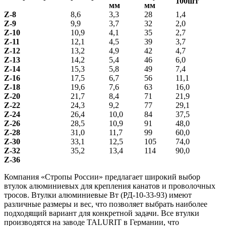
100шт
мм
мм
Z-8
8,6
3,3
28
1,4
Z-9
9,9
3,7
32
2,0
Z-10
10,9
4,1
35
2,7
Z-11
12,1
4,5
39
3,7
Z-12
13,2
4,9
42
4,7
Z-13
14,2
5,4
46
6,0
Z-14
15,3
5,8
49
7,4
Z-16
17,5
6,7
56
11,1
Z-18
19,6
7,6
63
16,0
Z-20
21,7
8,4
71
21,9
Z-22
24,3
9,2
77
29,1
Z-24
26,4
10,0
84
37,5
Z-26
28,5
10,9
91
48,0
Z-28
31,0
11,7
99
60,0
Z-30
33,1
12,5
105
74,0
Z-32
35,2
13,4
114
90,0
Z-36
Компания «Стропы России» предлагает широкий выбор
втулок алюминиевых для крепления канатов и проволочных
тросов. Втулки алюминиевые Вт (РД-10-33-93) имеют
различные размеры и вес, что позволяет выбрать наиболее
подходящий вариант для конкретной задачи. Все втулки
производятся на заводе TALURIT в Германии, что