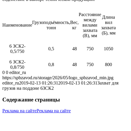
Расстояние
Длина
между
Грузоподъёмность,
Вес,
вил
Наименование
вилами
тонн
кг
захвата
захвата
(Б), мм
(В), мм
6 ЗСК2-
0,5
48
750
1050
0,5/750
6 ЗСК2-
0,8
48
750
800
0,8/750
0
0
editor_ru
https://spbzavod.ru/storage/2026/05/logo_spbzavod_min.jpg
editor_ru
2019-02-13 01:26:31
2019-02-13 01:26:31
Захват для
грузов на поддоне 6ЗСК2
Содержание страницы
Реклама на сайте
Реклама на сайте