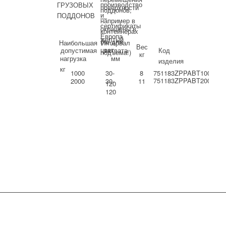
производство
ГРУЗОВЫХ
поверхности
поддонов,
и
ПОДДОНОВ
—
например в
сертификаты
окрашены в
контейнерах
Европа
желтый
(не для
Наибольшая
Интервал
Вес
цвет
допустимая
захвата
Код
подъема!)
кг
нагрузка
мм
изделия
кг
1000
30-
8
751183ZPPABT1000
751183ZPPABT2000
2000
30-
11
120
120