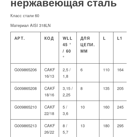
нержавеющая сталь
Класс стали 60
Материал AISI 318LN
АРТ.
КОД
WLL
ДЛЯ
L
L1
В
45 °
ЦЕПИ.
/ 60
ММ
°
G009865206
CAKF
2,5 /
6
110
164
60
16/13
1,8
G009865208
CAKF
3,15 /
8
135
205
75
18/16
2,25
G009865210
CAKF
5 /
10
160
245
90
22/18
3,6
G009865213
CAKF
8 /
13
180
295
10
26/22
5,7