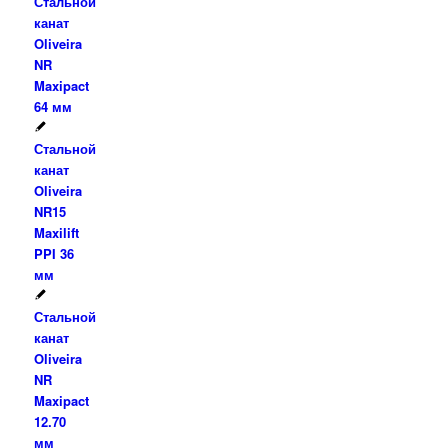
Стальной
канат
Oliveira
NR
Maxipact
64 мм
Стальной
канат
Oliveira
NR15
Maxilift
PPI 36
мм
Стальной
канат
Oliveira
NR
Maxipact
12.70
мм