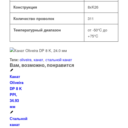
Конструкция
8xK26
Количество проволок
311
Температурный диапазон
от -50°C до
+75°C
Теги:
oliveira
,
канат
,
стальной канат
Вам, возможно, понравится
Канат
Oliveira
DP 8 K
PPI,
34.93
мм
Стальной
канат