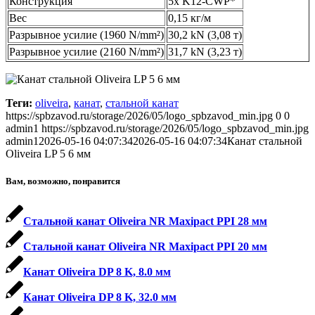
Конструкция
5x K12-CWP*
Вес
0,15 кг/м
Разрывное усилие (1960 N/mm²)
30,2 kN (3,08 т)
Разрывное усилие (2160 N/mm²)
31,7 kN (3,23 т)
Теги:
oliveira
,
канат
,
стальной канат
https://spbzavod.ru/storage/2026/05/logo_spbzavod_min.jpg
0
0
admin1
https://spbzavod.ru/storage/2026/05/logo_spbzavod_min.jpg
admin1
2026-05-16 04:07:34
2026-05-16 04:07:34
Канат стальной
Oliveira LP 5 6 мм
Вам, возможно, понравится
Стальной канат Oliveira NR Maxipact PPI 28 мм
Стальной канат Oliveira NR Maxipact PPI 20 мм
Канат Oliveira DP 8 K, 8.0 мм
Канат Oliveira DP 8 K, 32.0 мм