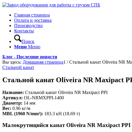
Главная страница
Оплата и доставка
Производство
Контакты
Поиск
Меню
Меню
Блог - Последние новости
Вы здесь:
Домашняя страница
1
/
Стальной канат Oliveira NR Ma
Стальной канат
Стальной канат Oliveira NR Maxipact P
Название:
Стальной канат Oliveira NR Maxipact PPI
Артикул:
OL-NRMXPPI-1400
Диаметр:
14 мм
Вес:
0.96 кг/м
MBL (1960 N/mm²):
183.3 кН (18.69 т)
Малокрутящийся канат Oliveira NR Maxipact PPI