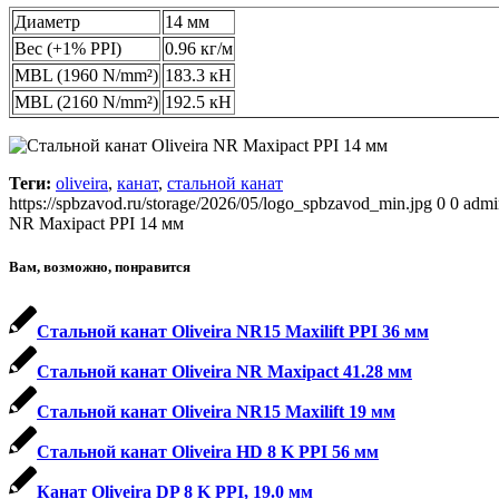
Диаметр
14 мм
Вес (+1% PPI)
0.96 кг/м
MBL (1960 N/mm²)
183.3 кН
MBL (2160 N/mm²)
192.5 кН
Теги:
oliveira
,
канат
,
стальной канат
https://spbzavod.ru/storage/2026/05/logo_spbzavod_min.jpg
0
0
admi
NR Maxipact PPI 14 мм
Вам, возможно, понравится
Стальной канат Oliveira NR15 Maxilift PPI 36 мм
Стальной канат Oliveira NR Maxipact 41.28 мм
Стальной канат Oliveira NR15 Maxilift 19 мм
Стальной канат Oliveira HD 8 K PPI 56 мм
Канат Oliveira DP 8 K PPI, 19.0 мм