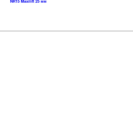
NR15 Maxilift 25 мм